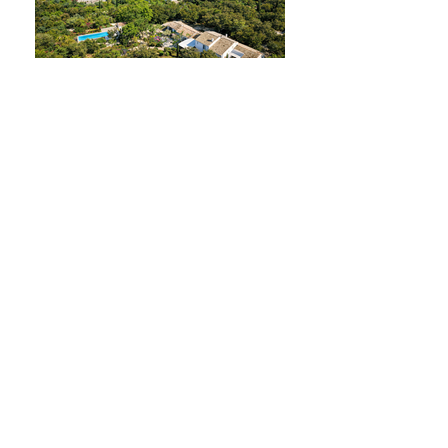
BIENVENUE CHEZ VOUS...
(pour une semaine, quinze jours, ou plus...)
La Bastide de Bonnieux, une maison
familiale et chaleureuse au cœur du
Lubéron, pour partager des moments